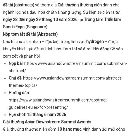
đề tài (abstracts)
và tham gia
Giải thưởng thường niên
dành cho
ngành lọc hóa dầu, hóa chất và năng lượng. Sự kiện sẽ diễn ra từ
ngày 28 đến ngày 29 tháng 10 năm 2026
tại
Trung tâm Triển lãm
Sands Expo (Singapore)
.
Nộp tóm tắt đề tài (Abstracts)
Các tổ chức, cá nhân – đặc biệt trong lĩnh vực
hydrogen
– được
khuyến khích gửi đề tài trình bày. Tóm tắt sẽ được Hội đồng Cố vấn
xem xét và phản hồi.
Nộp bài:
https://www.asiandownstreamsummit.com/submit-an-
abstract/
Chủ đề:
https://www.asiandownstreamsummit.com/abstract-
themes-topics/
Hướng dẫn:
https://www.asiandownstreamsummit.com/abstract-
guidelines-rules-for-presenting/
Hạn chót:
15 tháng 6 năm 2026
Giải thưởng Asian Downstream Summit Awards
Giải thưởng thường niên gồm
10 hạng mục
, vinh danh đổi mới công