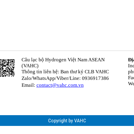
Câu lạc bộ Hydrogen Việt Nam ASEAN
Đị
(VAHC)
In
Thông tin liên hệ: Ban thư ký CLB VAHC
ph
Fa
Zalo/WhatsApp/Viber/Line: 0936917386
We
Email:
contact@vahc.com.vn
Copyright by VAHC