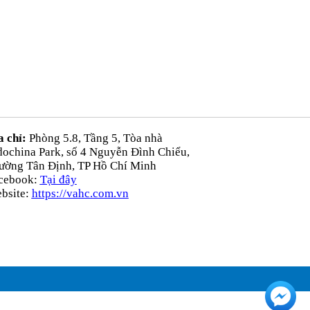
a chỉ:
Phòng 5.8, Tầng 5, Tòa nhà
dochina Park, số 4 Nguyễn Đình Chiểu,
ường Tân Định, TP Hồ Chí Minh
cebook:
Tại đây
bsite:
https://vahc.com.vn