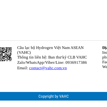
Câu lạc bộ Hydrogen Việt Nam ASEAN
Đị
(VAHC)
In
Thông tin liên hệ: Ban thư ký CLB VAHC
ph
Fa
Zalo/WhatsApp/Viber/Line: 0936917386
We
Email:
contact@vahc.com.vn
Copyright by VAHC