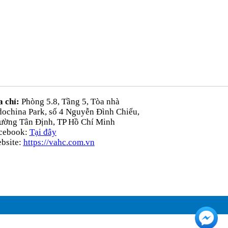
a chỉ:
Phòng 5.8, Tầng 5, Tòa nhà
dochina Park, số 4 Nguyễn Đình Chiểu,
ường Tân Định, TP Hồ Chí Minh
cebook:
Tại đây
bsite:
https://vahc.com.vn