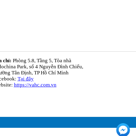
a chỉ:
Phòng 5.8, Tầng 5, Tòa nhà
dochina Park, số 4 Nguyễn Đình Chiểu,
ường Tân Định, TP Hồ Chí Minh
cebook:
Tại đây
bsite:
https://vahc.com.vn