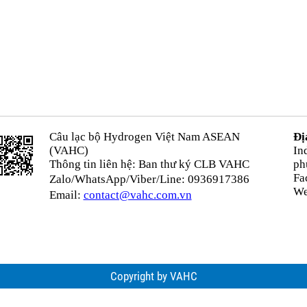
Câu lạc bộ Hydrogen Việt Nam ASEAN
Đị
(VAHC)
In
Thông tin liên hệ: Ban thư ký CLB VAHC
ph
Fa
Zalo/WhatsApp/Viber/Line: 0936917386
We
Email:
contact@vahc.com.vn
Copyright by VAHC